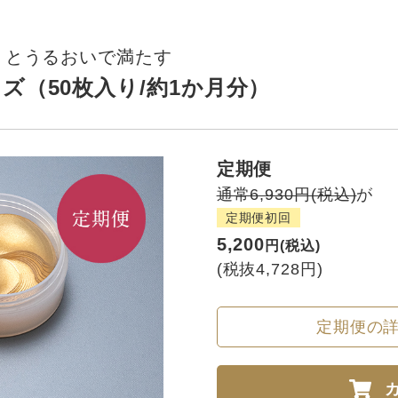
リとうるおいで満たす
ズ（50枚入り/約1か月分）
定期便
通常6,930円(税込)
が
定期便初回
5,200
円(税込)
(税抜4,728円)
定期便の