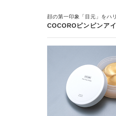
顔の第一印象「目元」をハ
COCOROピンピンアイ