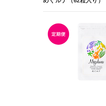
めぐルナ（62粒入り）