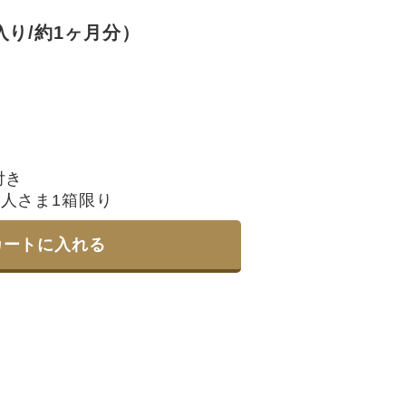
入り/約1ヶ月分）
付き
人さま1箱限り
カートに入れる