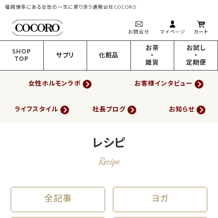
福岡博多にある女性の一生に寄り添う通販会社COCORO
お問合せ
マイページ
カート
お茶
お試し
SHOP
サプリ
化粧品
・
・
TOP
雑貨
定期便
女性ホルモンラボ
お客様インタビュー
ライフスタイル
社長ブログ
お知らせ
レシピ
Recipe
全記事
ヨガ