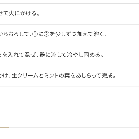
せて火にかける。
らおろして、①に②を少しずつ加えて溶く。
まを入れて混ぜ、器に流して冷やし固める。
かけ、生クリームとミントの葉をあしらって完成。