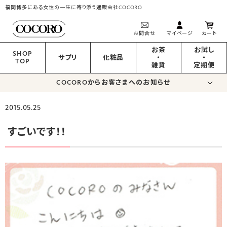
福岡博多にある女性の一生に寄り添う通販会社COCORO
お問合せ
マイページ
カート
お茶
お試し
SHOP
サプリ
化粧品
・
・
TOP
雑貨
定期便
COCOROからお客さまへのお知らせ
2015.05.25
すごいです！！