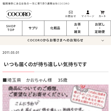
福岡博多にある女性の一生に寄り添う通販会社COCORO
お問合せ
マイページ
カート
お茶
お試し
SHOP
サプリ
化粧品
・
・
TOP
雑貨
定期便
COCOROからお客さまへのお知らせ
2011.03.01
いつも届くのが待ち遠しい気持ちです
■埼玉県 かおちゃん様
35歳