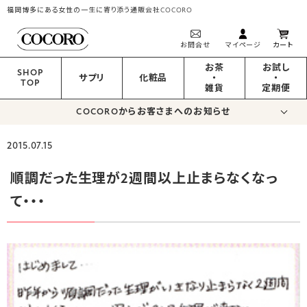
福岡博多にある女性の一生に寄り添う通販会社COCORO
お問合せ
マイページ
カート
お茶
お試し
SHOP
サプリ
化粧品
・
・
TOP
雑貨
定期便
COCOROからお客さまへのお知らせ
2015.07.15
順調だった生理が2週間以上止まらなくなっ
て・・・