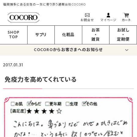
福岡博多にある女性の一生に寄り添う通販会社COCORO
お問合せ
マイページ
カート
お茶
お試し
SHOP
サプリ
化粧品
・
・
TOP
雑貨
定期便
COCOROからお客さまへのお知らせ
2017.01.31
免疫力を高めてくれている