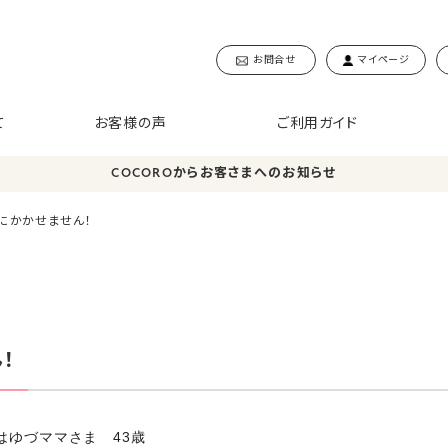
お問合せ
マイページ
て
お客様の声
ご利用ガイド
COCOROからお客さまへのお知らせ
にかかせません！
！
みはゆづママさま 43歳