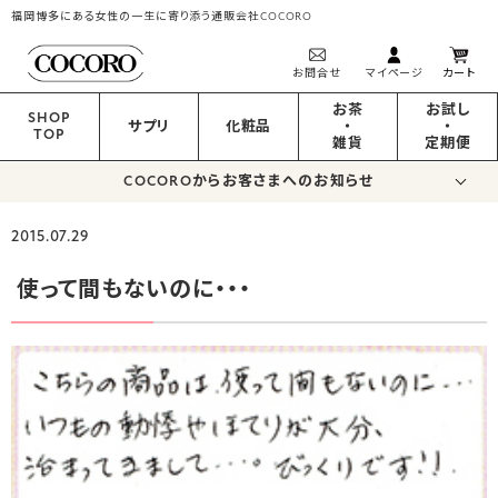
福岡博多にある女性の一生に寄り添う通販会社COCORO
お問合せ
マイページ
カート
お茶
お試し
SHOP
サプリ
化粧品
・
・
TOP
雑貨
定期便
COCOROからお客さまへのお知らせ
2015.07.29
使って間もないのに・・・