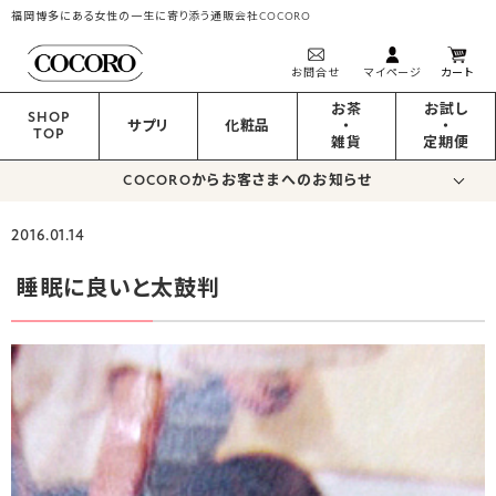
福岡博多にある女性の一生に寄り添う通販会社COCORO
お問合せ
マイページ
カート
お茶
お試し
SHOP
サプリ
化粧品
・
・
TOP
雑貨
定期便
COCOROからお客さまへのお知らせ
2016.01.14
睡眠に良いと太鼓判