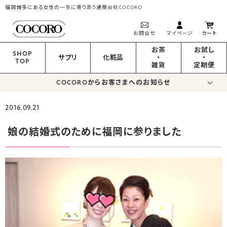
福岡博多にある女性の一生に寄り添う通販会社COCORO
お問合せ
マイページ
カート
お茶
お試し
SHOP
サプリ
化粧品
・
・
TOP
雑貨
定期便
COCOROからお客さまへのお知らせ
2016.09.21
娘の結婚式のために福岡に参りました