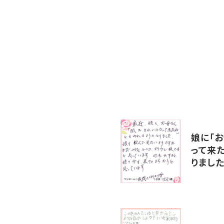
娘に「
って来
りまし