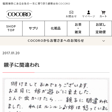
福岡博多にある女性の一生に寄り添う通販会社COCORO
お問合せ
マイページ
カート
お茶
お試し
SHOP
サプリ
化粧品
・
・
TOP
雑貨
定期便
COCOROからお客さまへのお知らせ
2017.01.20
親子に間違われ