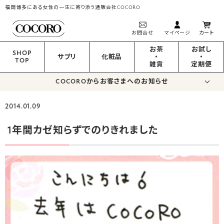
福岡博多にある女性の一生に寄り添う通販会社COCORO
お問合せ
マイページ
カート
お茶
お試し
SHOP
サプリ
化粧品
・
・
TOP
雑貨
定期便
COCOROからお客さまへのお知らせ
2014.01.09
1年間カゼ知らずでのりきれました