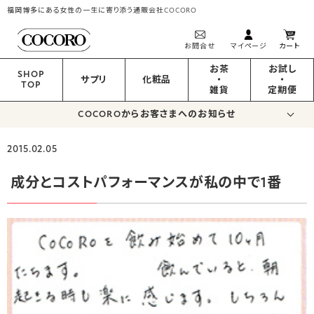
福岡博多にある女性の一生に寄り添う通販会社COCORO
お問合せ
マイページ
カート
お茶
お試し
SHOP
サプリ
化粧品
・
・
TOP
雑貨
定期便
COCOROからお客さまへのお知らせ
2015.02.05
成分とコストパフォーマンスが私の中で1番