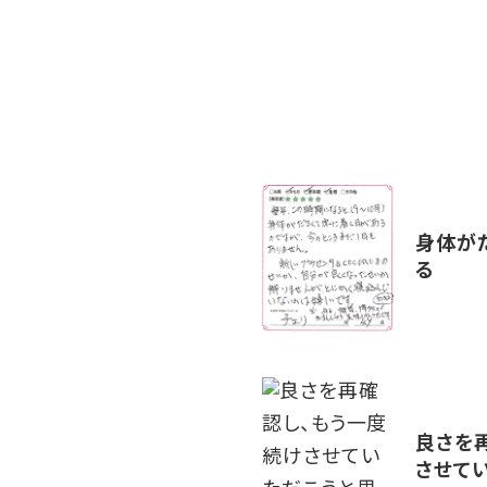
身体が
る
良さを
させて