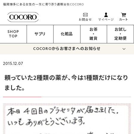
福岡博多にある女性の一生に寄り添う通販会社COCORO
お問合せ
マイページ
カート
お茶
お試し
SHOP
サプリ
化粧品
・
・
TOP
雑貨
定期便
COCOROからお客さまへのお知らせ
2015.12.07
頼っていた2種類の薬が、今は1種類だけになり
ました。