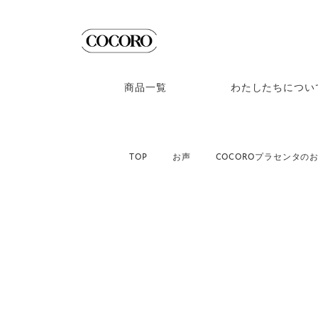
福岡博多にある女性の一生に寄り添う通販会社COCORO
商品一覧
わたしたちについ
TOP
お声
COCOROプラセンタのお
2017.05.17
花粉症がすっごく楽でした