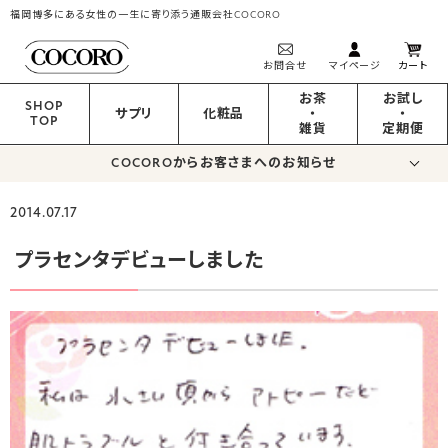
福岡博多にある女性の一生に寄り添う通販会社COCORO
お問合せ
マイページ
カート
お茶
お試し
SHOP
サプリ
化粧品
・
・
TOP
雑貨
定期便
COCOROからお客さまへのお知らせ
2014.07.17
プラセンタデビューしました