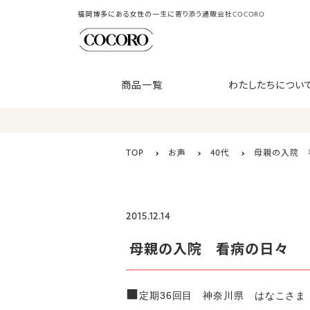
福岡博多にある女性の一生に寄り添う通販会社COCORO
商品一覧
わたしたちについ
TOP
お声
40代
母親の入院 
2015.12.14
母親の入院 看病の日々
■
定期36回目 神奈川県 はなこさま