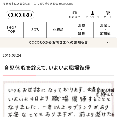
福岡博多にある女性の一生に寄り添う通販会社COCORO
お問合せ
マイページ
カート
お茶
お試し
SHOP
サプリ
化粧品
・
・
TOP
雑貨
定期便
COCOROからお客さまへのお知らせ
2016.03.24
育児休暇を終えて、いよいよ職場復帰