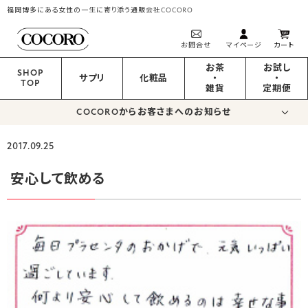
福岡博多にある女性の一生に寄り添う通販会社COCORO
お問合せ
マイページ
カート
お茶
お試し
SHOP
サプリ
化粧品
・
・
TOP
雑貨
定期便
COCOROからお客さまへのお知らせ
2017.09.25
安心して飲める