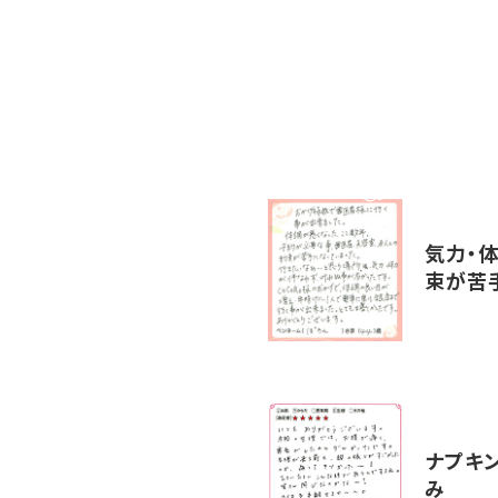
気力・
束が苦手
ナプキ
み