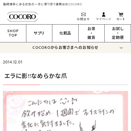
福岡博多にある女性の一生に寄り添う通販会社COCORO
お問合せ
マイページ
カート
お茶
お試し
SHOP
サプリ
化粧品
・
・
TOP
雑貨
定期便
COCOROからお客さまへのお知らせ
2014.12.01
エラに影!!なめらかな爪