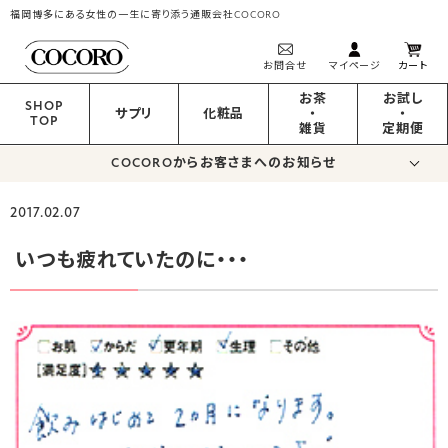
福岡博多にある女性の一生に寄り添う通販会社COCORO
お問合せ
マイページ
カート
お茶
お試し
SHOP
サプリ
化粧品
・
・
TOP
雑貨
定期便
COCOROからお客さまへのお知らせ
2017.02.07
いつも疲れていたのに・・・