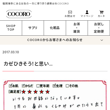
福岡博多にある女性の一生に寄り添う通販会社COCORO
お問合せ
マイページ
カート
お茶
お試し
SHOP
サプリ
化粧品
・
・
TOP
雑貨
定期便
COCOROからお客さまへのお知らせ
2017.03.10
カゼひきそう！と思い…