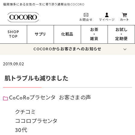
福岡博多にある女性の一生に寄り添う通販会社COCORO
お問合せ
マイページ
カート
お茶
お試し
SHOP
サプリ
化粧品
・
・
TOP
雑貨
定期便
COCOROからお客さまへのお知らせ
2019.09.02
肌トラブルも減りました
CoCoRoプラセンタ
お客さまの声
クチコミ
ココロプラセンタ
30代