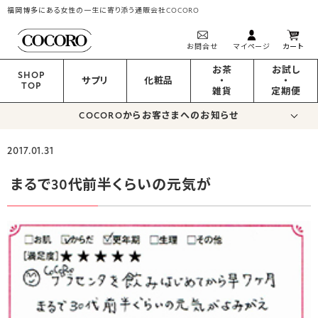
福岡博多にある女性の一生に寄り添う通販会社COCORO
お問合せ
マイページ
カート
お茶
お試し
SHOP
サプリ
化粧品
・
・
TOP
雑貨
定期便
COCOROからお客さまへのお知らせ
2017.01.31
まるで30代前半くらいの元気が