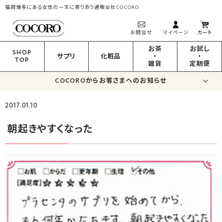
福岡博多にある女性の一生に寄り添う通販会社COCORO
お問合せ
マイページ
カート
お茶
お試し
SHOP
サプリ
化粧品
・
・
TOP
雑貨
定期便
COCOROからお客さまへのお知らせ
2017.01.10
朝起きやすくなった