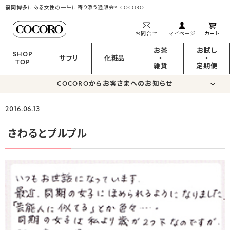
福岡博多にある女性の一生に寄り添う通販会社COCORO
お問合せ
マイページ
カート
お茶
お試し
SHOP
サプリ
化粧品
・
・
TOP
雑貨
定期便
COCOROからお客さまへのお知らせ
2016.06.13
さわるとプルプル