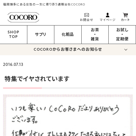
福岡博多にある女性の一生に寄り添う通販会社COCORO
お問合せ
マイページ
カート
お茶
お試し
SHOP
サプリ
化粧品
・
・
TOP
雑貨
定期便
COCOROからお客さまへのお知らせ
2016.07.13
特集でイヤされています