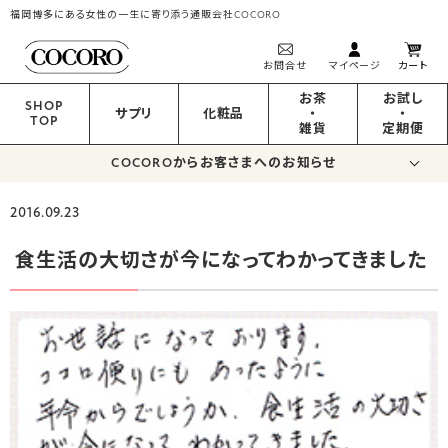
福岡博多にある女性の一生に寄り添う通販会社COCORO
お問合せ
マイページ
カート
お茶
お試し
SHOP
サプリ
化粧品
・
・
TOP
雑貨
定期便
COCOROからお客さまへのお知らせ
2016.09.23
食生活の大切さが今になってわかってきました