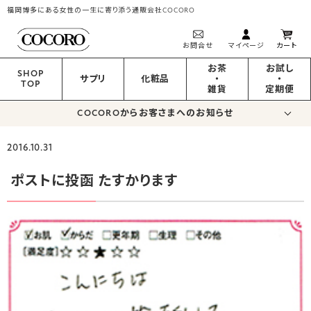
福岡博多にある女性の一生に寄り添う通販会社COCORO
お問合せ
マイページ
カート
お茶
お試し
SHOP
サプリ
化粧品
・
・
TOP
雑貨
定期便
COCOROからお客さまへのお知らせ
2016.10.31
ポストに投函 たすかります