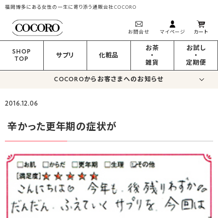
福岡博多にある女性の一生に寄り添う通販会社COCORO
お問合せ
マイページ
カート
お茶
お試し
SHOP
サプリ
化粧品
・
・
TOP
雑貨
定期便
COCOROからお客さまへのお知らせ
2016.12.06
辛かった更年期の症状が