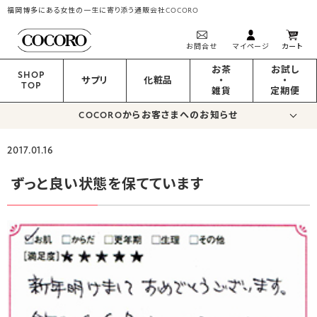
福岡博多にある女性の一生に寄り添う通販会社COCORO
お問合せ
マイページ
カート
お茶
お試し
SHOP
サプリ
化粧品
・
・
TOP
雑貨
定期便
COCOROからお客さまへのお知らせ
2017.01.16
ずっと良い状態を保てています