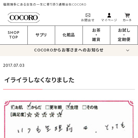
福岡博多にある女性の一生に寄り添う通販会社COCORO
お問合せ
マイページ
カート
お茶
お試し
SHOP
サプリ
化粧品
・
・
TOP
雑貨
定期便
COCOROからお客さまへのお知らせ
2017.07.03
イライラしなくなりました