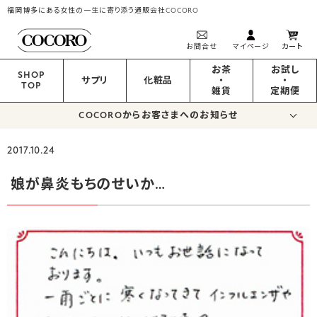
福岡博多にある女性の一生に寄り添う通販会社COCORO
お問合せ
マイページ
カート
お茶
お試し
SHOP
サプリ
化粧品
・
・
TOP
雑貨
定期便
COCOROからお客さまへのお知らせ
2017.10.24
娘が鼻炎もちのせいか…