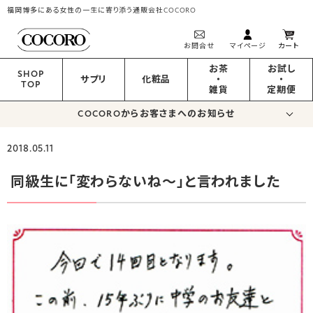
福岡博多にある女性の一生に寄り添う通販会社COCORO
お問合せ
マイページ
カート
お茶
お試し
SHOP
サプリ
化粧品
・
・
TOP
雑貨
定期便
COCOROからお客さまへのお知らせ
2018.05.11
同級生に「変わらないね～」と言われました