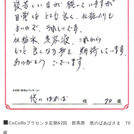
■
CoCoRoプラセンタ定期62回 群馬県 悠のばあばさま 70
歳