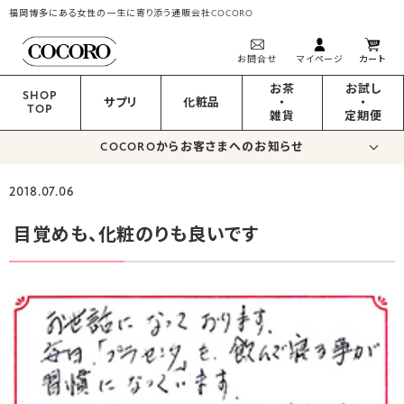
福岡博多にある女性の一生に寄り添う通販会社COCORO
お問合せ
マイページ
カート
お茶
お試し
SHOP
サプリ
化粧品
・
・
TOP
雑貨
定期便
COCOROからお客さまへのお知らせ
2018.07.06
目覚めも、化粧のりも良いです