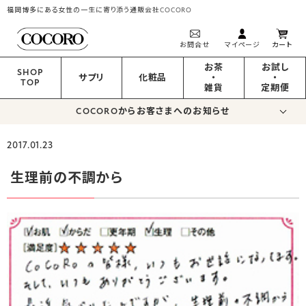
福岡博多にある女性の一生に寄り添う通販会社COCORO
お問合せ
マイページ
カート
お茶
お試し
SHOP
サプリ
化粧品
・
・
TOP
雑貨
定期便
COCOROからお客さまへのお知らせ
2017.01.23
生理前の不調から