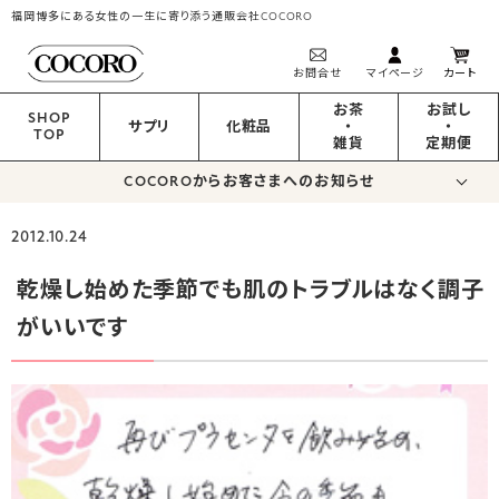
福岡博多にある女性の一生に寄り添う通販会社COCORO
お問合せ
マイページ
カート
お茶
お試し
SHOP
サプリ
化粧品
・
・
TOP
雑貨
定期便
COCOROからお客さまへのお知らせ
2012.10.24
乾燥し始めた季節でも肌のトラブルはなく調子
がいいです