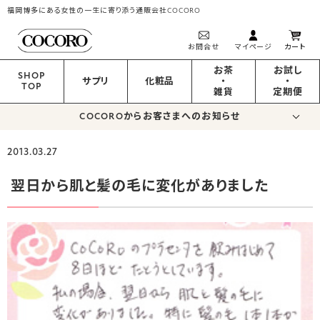
福岡博多にある女性の一生に寄り添う通販会社COCORO
お問合せ
マイページ
カート
お茶
お試し
SHOP
サプリ
化粧品
・
・
TOP
雑貨
定期便
COCOROからお客さまへのお知らせ
2013.03.27
翌日から肌と髪の毛に変化がありました