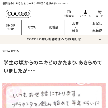
福岡博多にある女性の一生に寄り添う通販会社COCORO
お問合せ
マイページ
カート
お茶
お試し
SHOP
サプリ
化粧品
・
・
TOP
雑貨
定期便
COCOROからお客さまへのお知らせ
2014.09.16
学生の頃からのニキビのかたまり、あきらめて
いましたが・・・