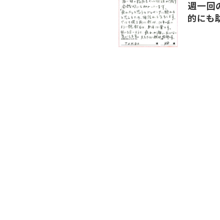
週一回
的にも