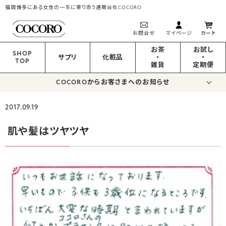
福岡博多にある女性の一生に寄り添う通販会社COCORO
お問合せ
マイページ
カート
お茶
お試し
SHOP
サプリ
化粧品
・
・
TOP
雑貨
定期便
COCOROからお客さまへのお知らせ
2017.09.19
肌や髪はツヤツヤ