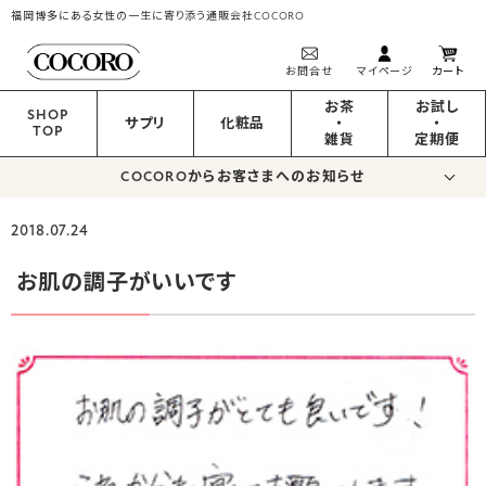
福岡博多にある女性の一生に寄り添う通販会社COCORO
お問合せ
マイページ
カート
お茶
お試し
SHOP
サプリ
化粧品
・
・
TOP
雑貨
定期便
COCOROからお客さまへのお知らせ
2018.07.24
お肌の調子がいいです