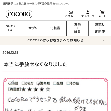
福岡博多にある女性の一生に寄り添う通販会社COCORO
お問合せ
マイページ
カート
お茶
お試し
SHOP
サプリ
化粧品
・
・
TOP
雑貨
定期便
COCOROからお客さまへのお知らせ
2016.12.15
本当に手放せなくなりました