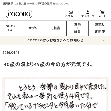
福岡博多にある女性の一生に寄り添う通販会社COCORO
お問合せ
マイページ
カート
お茶
お試し
SHOP
サプリ
化粧品
・
・
TOP
雑貨
定期便
COCOROからお客さまへのお知らせ
2016.04.13
40歳の頃より49歳の今の方が元気です。