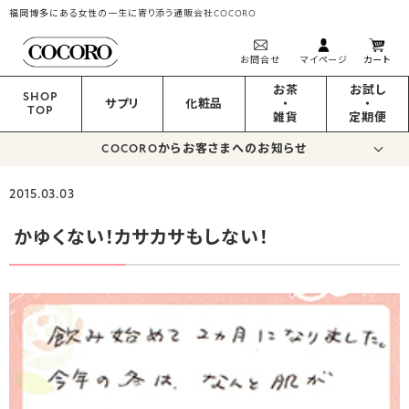
福岡博多にある女性の一生に寄り添う通販会社COCORO
お問合せ
マイページ
カート
お茶
お試し
SHOP
サプリ
化粧品
・
・
TOP
雑貨
定期便
COCOROからお客さまへのお知らせ
2015.03.03
かゆくない！カサカサもしない！