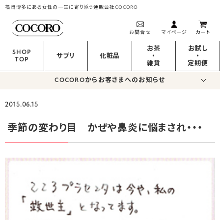
福岡博多にある女性の一生に寄り添う通販会社COCORO
お問合せ
マイページ
カート
お茶
お試し
SHOP
サプリ
化粧品
・
・
TOP
雑貨
定期便
COCOROからお客さまへのお知らせ
2015.06.15
季節の変わり目 かぜや鼻炎に悩まされ・・・